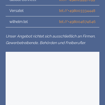
Versatel
tel://+498003334448
wilhelm.tel
tel://+498004674646
Unser Angebot richtet sich ausschließlich an Firmen,
Gewerbetreibende, Behörden und Freiberufler.
Sie haben Fragen?
Wir freuen uns über Ihre Nachricht.
Vorname*