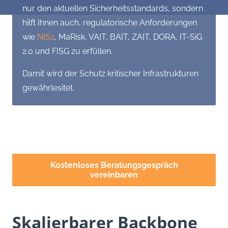
nur den aktuellen Sicherheitsstandards, sondern
hilft Ihnen auch, regulatorische Anforderungen
wie
NIS2
, MaRisk, VAIT, BAIT, ZAIT, DORA, IT-SiG
2.0 und FISG zu erfüllen.
Damit wird der Schutz kritischer Infrastrukturen
gewährlesitet.
Kostenloses Beratungsgespräch
vereinbaren
Skalierbarer Backbone