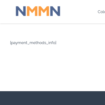
Col
[payment_methods_info]