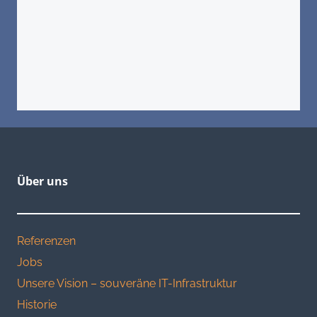
Ich möchte per E-Mail Informationen zu
Produkten & Dienstleistungen erhalten
(jederzeit widerrufbar).
Über uns
Referenzen
Jobs
Unsere Vision – souveräne IT-Infrastruktur
Historie