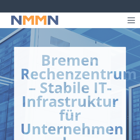
Bremen
Rechenzentrum
– Stabile IT-
Infrastruktur
für
Unternehmen