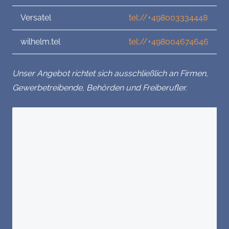
Versatel
tel://+498003334448
wilhelm.tel
tel://+498004674646
Unser Angebot richtet sich ausschließlich an Firmen,
Gewerbetreibende, Behörden und Freiberufler.
Sie haben Fragen?
Wir freuen uns über Ihre Nachricht.
Vorname*