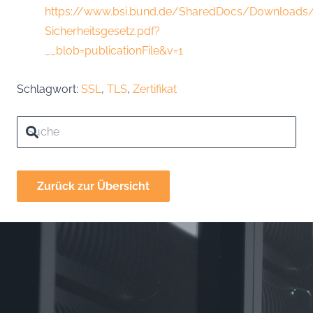
https://www.bsi.bund.de/SharedDocs/Downloads/
Sicherheitsgesetz.pdf?
__blob=publicationFile&v=1
Schlagwort:
SSL
,
TLS
,
Zertifikat
Zurück zur Übersicht