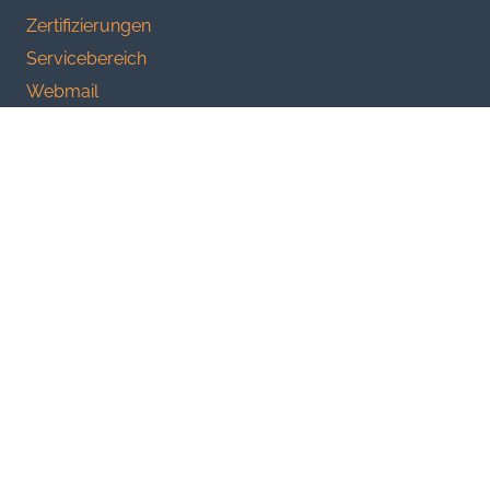
Zertifizierungen
Servicebereich
Webmail
Kunden-Hotline
Downloads Kundeninformationen
Cookies-Einstellungen ändern
Produkte
Private Cloud
Managed VM
Rackspace
Internet Access
Standleitung