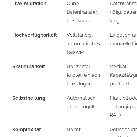
Live-Migration
Ohne
Datentransf
Datentransfer,
nötig, dauer
in Sekunden
länger
Hochverfügbarkeit
Vollständig,
Eingeschrän
automatisches
manuelle Ein
Failover
Skalierbarkeit
Horizontal,
Vertikal,
Knoten einfach
Kapazitätsg
hinzufügen
pro Host
Selbstheilung
Automatisch,
Manuell od
ohne Eingriff
abhängig v
RAID
Komplexität
Höher,
Geringer, ide