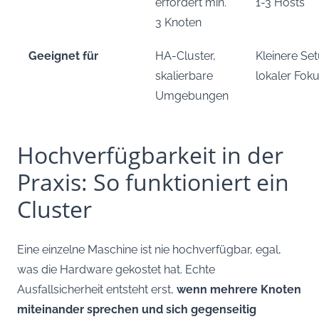
erfordert min.
1-3 Hosts
3 Knoten
Geeignet für
HA-Cluster,
Kleinere Se
skalierbare
lokaler Fok
Umgebungen
Hochverfügbarkeit in der
Praxis: So funktioniert ein
Cluster
Eine einzelne Maschine ist nie hochverfügbar, egal,
was die Hardware gekostet hat. Echte
Ausfallsicherheit entsteht erst,
wenn mehrere Knoten
miteinander sprechen und sich gegenseitig