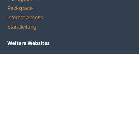
Rackspace
Internet Access
Standleitung
Weitere Websites
Souveräne Cloud
CustomColo
Hamburg-Cloud
Standleitungen Hamburg
Dezentrales Backup
Dangerous Goods Documents & Shippers