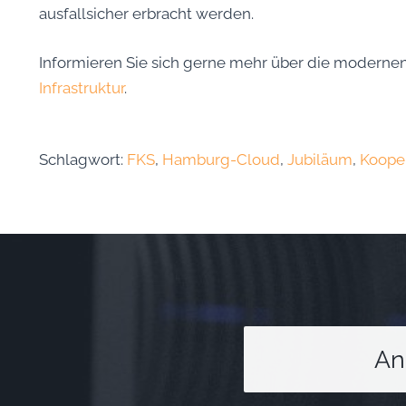
ausfallsicher erbracht werden.
Informieren Sie sich gerne mehr über die modernen
Infrastruktur
.
Schlagwort:
FKS
,
Hamburg-Cloud
,
Jubiläum
,
Koope
An