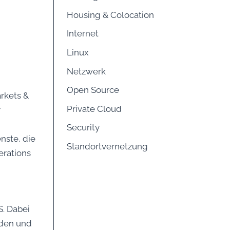
Housing & Colocation
Internet
Linux
Netzwerk
Open Source
kets &
Private Cloud
r
Security
nste, die
Standortvernetzung
erations
. Dabei
rden und