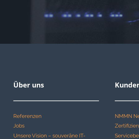
Über uns
Kunden
Referenzen
NMMN Ne
Jobs
Zertifizi
Unsere Vision – souveräne IT-
Servicebe