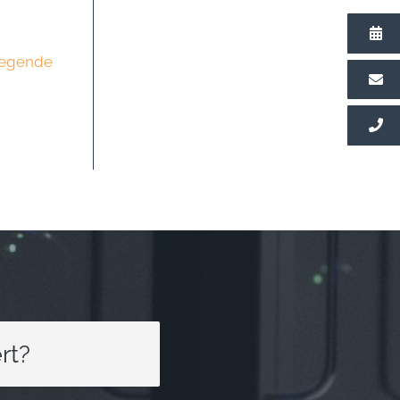
iegende
rt?