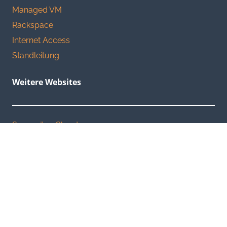
Managed VM
Rackspace
Internet Access
Standleitung
Weitere Websites
Souveräne Cloud
CustomColo
Hamburg-Cloud
Standleitungen Hamburg
Dezentrales Backup
Dangerous Goods Documents & Shippers